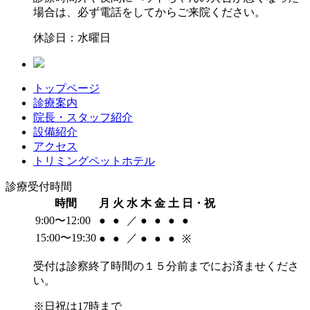
場合は、必ず電話をしてからご来院ください。
休診日：水曜日
トップページ
診療案内
院長・スタッフ紹介
設備紹介
アクセス
トリミングペットホテル
診療受付時間
時間
月
火
水
木
金
土
日・祝
9:00〜12:00
●
●
／
●
●
●
●
15:00〜19:30
／
●
●
●
●
●
※
受付は診察終了時間の１５分前までにお済ませくださ
い。
※日祝は17時まで