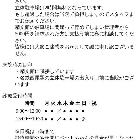
さい。
立体駐車場は2時間無料となっています。
もし超過した場合は当院で負担しますのでスタッフま
でお伝えください。
精文館の駐車場に間違って停めてしまい管理者から
5000円を請求された方は支払う前に私に相談してくだ
さい。
皆様には大変ご迷惑をおかけして誠に申し訳ございま
せん。
来院時の目印
・精文館に隣接しています
・名鉄西尾駅の立体駐車場の出入り口前に当院がござ
います
診療受付時間
時間
月
火
水
木
金
土
日・祝
9:00〜12:00
●
●
／
●
●
●
●
15:00〜19:30
／
●
●
●
●
●
※
※日祝は17時まで
診療時間外や夜間にペットちゃんの具合が悪くなった